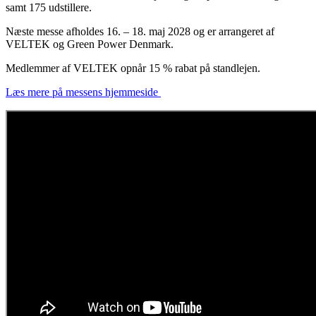
samt 175 udstillere.
Næste messe afholdes 16. – 18. maj 2028 og er arrangeret af
VELTEK og Green Power Denmark.
Medlemmer af VELTEK opnår 15 % rabat på standlejen.
Læs mere på messens hjemmeside