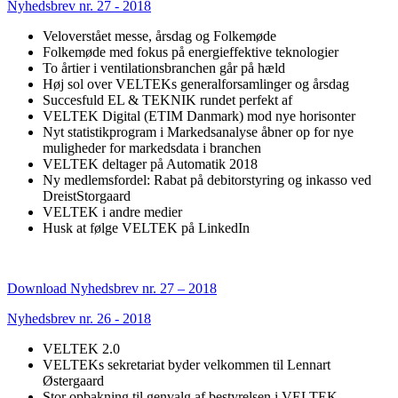
Nyhedsbrev nr. 27 - 2018
Veloverstået messe, årsdag og Folkemøde
Folkemøde med fokus på energieffektive teknologier
To årtier i ventilationsbranchen går på hæld
Høj sol over VELTEKs generalforsamlinger og årsdag
Succesfuld EL & TEKNIK rundet perfekt af
VELTEK Digital (ETIM Danmark) mod nye horisonter
Nyt statistikprogram i Markedsanalyse åbner op for nye
muligheder for markedsdata i branchen
VELTEK deltager på Automatik 2018
Ny medlemsfordel: Rabat på debitorstyring og inkasso ved
DreistStorgaard
VELTEK i andre medier
Husk at følge VELTEK på LinkedIn
Download Nyhedsbrev nr. 27 – 2018
Nyhedsbrev nr. 26 - 2018
VELTEK 2.0
VELTEKs sekretariat byder velkommen til Lennart
Østergaard
Stor opbakning til genvalg af bestyrelsen i VELTEK