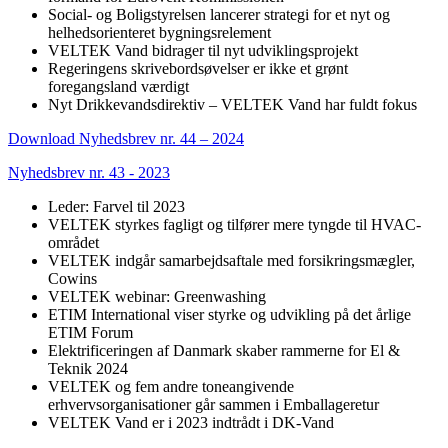
Social- og Boligstyrelsen lancerer strategi for et nyt og
helhedsorienteret bygningsrelement
VELTEK Vand bidrager til nyt udviklingsprojekt
Regeringens skrivebordsøvelser er ikke et grønt
foregangsland værdigt
Nyt Drikkevandsdirektiv – VELTEK Vand har fuldt fokus
Download Nyhedsbrev nr. 44 – 2024
Nyhedsbrev nr. 43 - 2023
Leder: Farvel til 2023
VELTEK styrkes fagligt og tilfører mere tyngde til HVAC-
området
VELTEK indgår samarbejdsaftale med forsikringsmægler,
Cowins
VELTEK webinar: Greenwashing
ETIM International viser styrke og udvikling på det årlige
ETIM Forum
Elektrificeringen af Danmark skaber rammerne for El &
Teknik 2024
VELTEK og fem andre toneangivende
erhvervsorganisationer går sammen i Emballageretur
VELTEK Vand er i 2023 indtrådt i DK-Vand