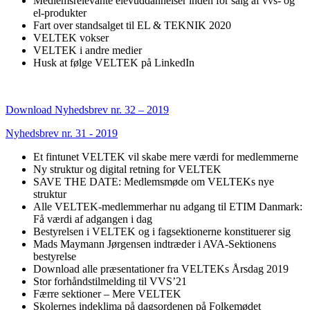
Medlemsrelevante elevuddannelser inden for salg af vvs- og
el-produkter
Fart over standsalget til EL & TEKNIK 2020
VELTEK vokser
VELTEK i andre medier
Husk at følge VELTEK på LinkedIn
Download Nyhedsbrev nr. 32 – 2019
Nyhedsbrev nr. 31 - 2019
Et fintunet VELTEK vil skabe mere værdi for medlemmerne
Ny struktur og digital retning for VELTEK
SAVE THE DATE: Medlemsmøde om VELTEKs nye
struktur
Alle VELTEK-medlemmerhar nu adgang til ETIM Danmark:
Få værdi af adgangen i dag
Bestyrelsen i VELTEK og i fagsektionerne konstituerer sig
Mads Maymann Jørgensen indtræder i AVA-Sektionens
bestyrelse
Download alle præsentationer fra VELTEKs Årsdag 2019
Stor forhåndstilmelding til VVS’21
Færre sektioner – Mere VELTEK
Skolernes indeklima på dagsordenen på Folkemødet