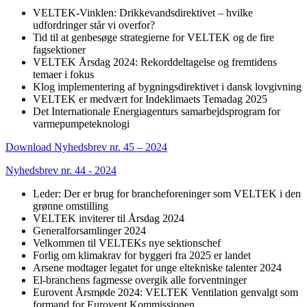
VELTEK-Vinklen: Drikkevandsdirektivet – hvilke
udfordringer står vi overfor?
Tid til at genbesøge strategierne for VELTEK og de fire
fagsektioner
VELTEK Årsdag 2024: Rekorddeltagelse og fremtidens
temaer i fokus
Klog implementering af bygningsdirektivet i dansk lovgivning
VELTEK er medvært for Indeklimaets Temadag 2025
Det Internationale Energiagenturs samarbejdsprogram for
varmepumpeteknologi
Download Nyhedsbrev nr. 45 – 2024
Nyhedsbrev nr. 44 - 2024
Leder: Der er brug for brancheforeninger som VELTEK i den
grønne omstilling
VELTEK inviterer til Årsdag 2024
Generalforsamlinger 2024
Velkommen til VELTEKs nye sektionschef
Forlig om klimakrav for byggeri fra 2025 er landet
Arsene modtager legatet for unge eltekniske talenter 2024
El-branchens fagmesse overgik alle forventninger
Eurovent Årsmøde 2024: VELTEK Ventilation genvalgt som
formand for Eurovent Kommissionen