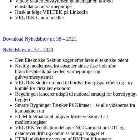
Video: Sikkerhedsstyrelsen gennemgår en korrekt
elinstallation af varmepumpe
Husk at følge VELTEK på LinkedIn
VELTEK i andre medier
Download Nyhedsbrev nr. 38 – 2021.
Nyhedsbrev nr. 37 - 2020
Den Eltekniske Sektion søger efter årets el-tekniske talent
Kraftig medlemsvækst søsætter sidste fase indenfor
branchestatistik på kedler, varmepumper og
gulvvarmesystemer
VELTEK sidder nu med til bords i Energisparerådet og i ny
komité for cirkulær økonomi
Regeringen lancerer udspil til national strategi for bæredygtigt
byggeri
Smarte Bygninger Tænker På Klimaet – se alle videoerne fra
kampagnen nu
ETIM International udgiver første version af sit
medlemsregister
VELTEK Ventilation deltager NCC-projekt om IOT og
datadrevet drift og commissioning i byggeriet
ETIM udvikler ny version af BMEcat filformatet