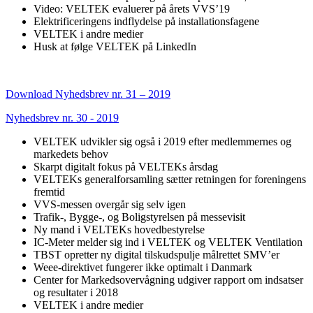
Video: VELTEK evaluerer på årets VVS’19
Elektrificeringens indflydelse på installationsfagene
VELTEK i andre medier
Husk at følge VELTEK på LinkedIn
Download Nyhedsbrev nr. 31 – 2019
Nyhedsbrev nr. 30 - 2019
VELTEK udvikler sig også i 2019 efter medlemmernes og
markedets behov
Skarpt digitalt fokus på VELTEKs årsdag
VELTEKs generalforsamling sætter retningen for foreningens
fremtid
VVS-messen overgår sig selv igen
Trafik-, Bygge-, og Boligstyrelsen på messevisit
Ny mand i VELTEKs hovedbestyrelse
IC-Meter melder sig ind i VELTEK og VELTEK Ventilation
TBST opretter ny digital tilskudspulje målrettet SMV’er
Weee-direktivet fungerer ikke optimalt i Danmark
Center for Markedsovervågning udgiver rapport om indsatser
og resultater i 2018
VELTEK i andre medier