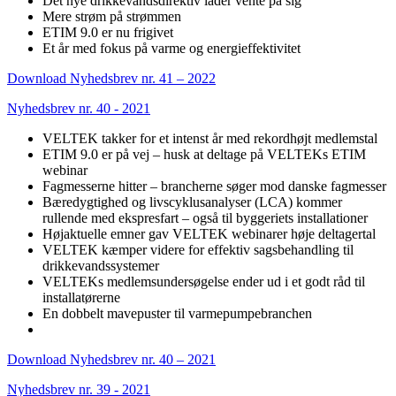
Det nye drikkevandsdirektiv lader vente på sig
Mere strøm på strømmen
ETIM 9.0 er nu frigivet
Et år med fokus på varme og energieffektivitet
Download Nyhedsbrev nr. 41 – 2022
Nyhedsbrev nr. 40 - 2021
VELTEK takker for et intenst år med rekordhøjt medlemstal
ETIM 9.0 er på vej – husk at deltage på VELTEKs ETIM
webinar
Fagmesserne hitter – brancherne søger mod danske fagmesser
Bæredygtighed og livscyklusanalyser (LCA) kommer
rullende med ekspresfart – også til byggeriets installationer
Højaktuelle emner gav VELTEK webinarer høje deltagertal
VELTEK kæmper videre for effektiv sagsbehandling til
drikkevandssystemer
VELTEKs medlemsundersøgelse ender ud i et godt råd til
installatørerne
En dobbelt mavepuster til varmepumpebranchen
Download Nyhedsbrev nr. 40 – 2021
Nyhedsbrev nr. 39 - 2021