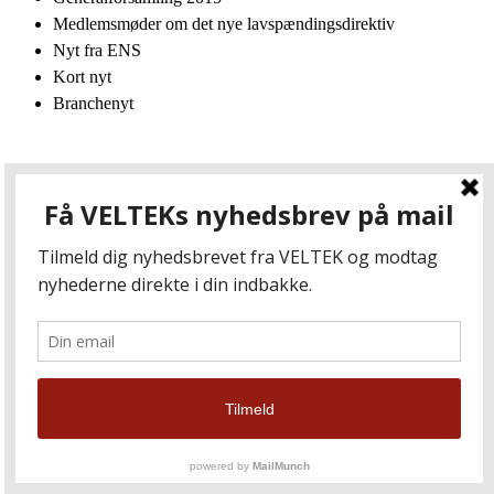
Medlemsmøder om det nye lavspændingsdirektiv
Nyt fra ENS
Kort nyt
Branchenyt
Download Nyhedsbrev nr. 14 – 2015
Nyhedsbrev nr. 13 - 2014
VELTEK sætter ny kurs
Hjemmesiden har fået en makeover
Flere grønne renoveringer end samtalekøkkener
VELTEK version 2.0
Status på GDV-ordningen
VVS2015 næsten udsolgt
Klimaændringer vil ramme Danmark hårdt
Generalforsamling 2015
Nyt fra ENS
Kort nyt
Branchenyt
VELTEK ønsker en rigtig glædelig jul og et godt nytår