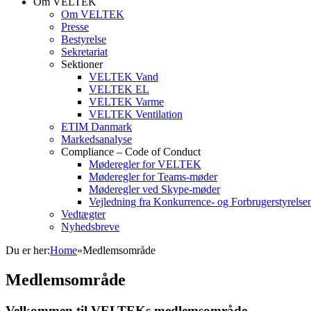
Om VELTEK
Om VELTEK
Presse
Bestyrelse
Sekretariat
Sektioner
VELTEK Vand
VELTEK EL
VELTEK Varme
VELTEK Ventilation
ETIM Danmark
Markedsanalyse
Compliance – Code of Conduct
Møderegler for VELTEK
Møderegler for Teams-møder
Møderegler ved Skype-møder
Vejledning fra Konkurrence- og Forbrugerstyrelse
Vedtægter
Nyhedsbreve
Du er her:
Home
»
Medlemsområde
Medlemsområde
Velkommen til VELTEKs medlemsområde