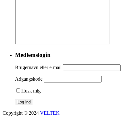
Medlemslogin
Brugernavn eller e-mail
Adgangskode
Husk mig
Copyright © 2024
VELTEK
Om VELTEK
Cookiepolitik
Presse