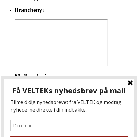
Branchenyt
Medlemslogin
Brugernavn eller e-mail
Adgangskode
Husk mig
Copyright © 2024
VELTEK