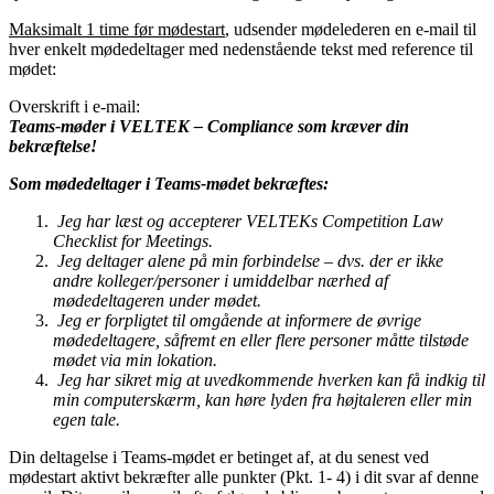
Maksimalt 1 time før mødestart
, udsender mødelederen en e-mail til
hver enkelt mødedeltager med nedenstående tekst med reference til
mødet:
Overskrift i e-mail:
Teams-møder i VELTEK – Compliance som kræver din
bekræftelse!
Som mødedeltager i Teams-mødet bekræftes:
Jeg har læst og accepterer VELTEKs Competition Law
Checklist for Meetings.
Jeg deltager alene på min forbindelse – dvs. der er ikke
andre kolleger/personer i umiddelbar nærhed af
mødedeltageren under mødet.
Jeg er forpligtet til omgående at informere de øvrige
mødedeltagere, såfremt en eller flere personer måtte tilstøde
mødet via min lokation.
Jeg har sikret mig at uvedkommende hverken kan få indkig til
min computerskærm, kan høre lyden fra højtaleren eller min
egen tale.
Din deltagelse i Teams-mødet er betinget af, at du senest ved
mødestart aktivt bekræfter alle punkter (Pkt. 1- 4) i dit svar af denne