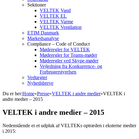
Sektioner
VELTEK Vand
VELTEK EL
VELTEK Varme
VELTEK Ventilation
ETIM Danmark
Markedsanalyse
Compliance – Code of Conduct
Møderegler for VELTEK
Møderegler for Teams-møder
Møderegler ved Skype-møder
Vejledning fra Konkurrence- og
Forbrugerstyrelsen
Vedtægter
Nyhedsbreve
Du er her:
Home
»
Presse
»
VELTEK i andre medier
»
VELTEK i
andre medier – 2015
VELTEK i andre medier – 2015
Nedenstående er et udpluk af VELTEKs optræden i eksterne medier
i 2015: