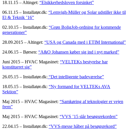
18.11.15 – Altinget:
“Elsikkerhedsloven forsinket”
06.11.15 – Installatør.dk:
“Lemvigh-Müller og Solar udstiller ikke til
El & Teknik ’16”
02.10.15 – Installatør.dk:
“Grøn BoligJob-ordning for kommende
generationer”
28.09.2015 – Altinget:
“USA og Canada med i ETIM International”
24.06.15 – Børsen:
“A&O Johansen køber sig ind i nyt marked”
Juni 2015 – HVAC Magasinet:
“VELTEKs bestyrelse har
konstitueret sig”
26.05.15 – Installatør.dk:
“Det intelligente badeværelse”
18.05.15 – Installatør.dk:
“Ny formand for VELTEKs AVA
Sektion”
Maj 2015 – HVAC Magasinet:
“Samkøring af teknologier er vejen
frem”
Maj 2015 – HVAC Magasinet:
“VVS ’15 slår besøgsrekorden”
22.04.15 – Installatør.dk:
“VVS-messe håber på besøgsrekord”