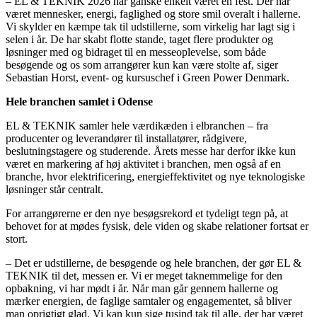
– EL & TEKNIK 2026 har ganske enkelt været en fest. Der har
været mennesker, energi, faglighed og store smil overalt i hallerne.
Vi skylder en kæmpe tak til udstillerne, som virkelig har lagt sig i
selen i år. De har skabt flotte stande, taget flere produkter og
løsninger med og bidraget til en messeoplevelse, som både
besøgende og os som arrangører kun kan være stolte af, siger
Sebastian Horst, event- og kursuschef i Green Power Denmark.
Hele branchen samlet i Odense
EL & TEKNIK samler hele værdikæden i elbranchen – fra
producenter og leverandører til installatører, rådgivere,
beslutningstagere og studerende. Årets messe har derfor ikke kun
været en markering af høj aktivitet i branchen, men også af en
branche, hvor elektrificering, energieffektivitet og nye teknologiske
løsninger står centralt.
For arrangørerne er den nye besøgsrekord et tydeligt tegn på, at
behovet for at mødes fysisk, dele viden og skabe relationer fortsat er
stort.
– Det er udstillerne, de besøgende og hele branchen, der gør EL &
TEKNIK til det, messen er. Vi er meget taknemmelige for den
opbakning, vi har mødt i år. Når man går gennem hallerne og
mærker energien, de faglige samtaler og engagementet, så bliver
man oprigtigt glad. Vi kan kun sige tusind tak til alle, der har været