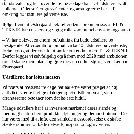
standarealer, og hen over de tre messedage har 173 udstillere fyldt
hallerne i Odense Congress Center, og arrangørerne har haft
omkring 40 udstillere på venteliste.
Ifølge Lennart Østergaard bekræfter den store interesse, at EL &
TEKNIK har en stærk og vigtig rolle som branchens samlingspunkt.
– Vi har oplevet en enorm opbakning fra både udstillere og
besøgende. At vi samtidig har haft cirka 40 udstillere på venteliste,
fortæller os, at der er et klart ønske om endnu mere EL & TEKNIK.
Derfor kigger vi selvfølgelig også frem mod 2028 med ambitionen
om at skabe mere plads og gøre messen endnu større, siger Lennart
Østergaard.
Udstillerne har løftet messen
På tværs af messens tre dage har hallerne været præget af høj
aktivitet, stærke faglige dialoger og et udstillerniveau, som
arrangørerne betegner som det højeste hidtil.
Mange udstillere har i år investeret markant i deres stande og
medbragt endnu flere produkter, løsninger og demonstrationer. Det
har været med til at løfte den samlede messeoplevelse og skabe
stærke rammer for både netværk, inspiration og ny viden.