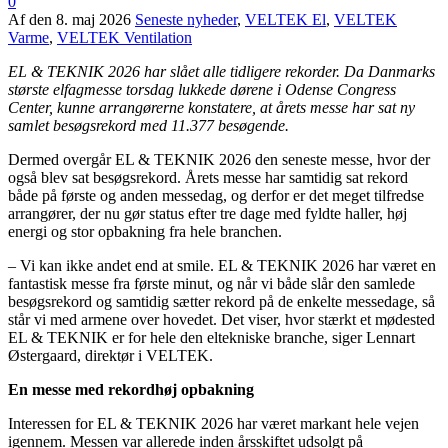
0
Af
den
8. maj 2026
Seneste nyheder
,
VELTEK El
,
VELTEK
Varme
,
VELTEK Ventilation
EL & TEKNIK 2026 har slået alle tidligere rekorder. Da Danmarks
største elfagmesse torsdag lukkede dørene i Odense Congress
Center, kunne arrangørerne konstatere, at årets messe har sat ny
samlet besøgsrekord med 11.377 besøgende.
Dermed overgår EL & TEKNIK 2026 den seneste messe, hvor der
også blev sat besøgsrekord. Årets messe har samtidig sat rekord
både på første og anden messedag, og derfor er det meget tilfredse
arrangører, der nu gør status efter tre dage med fyldte haller, høj
energi og stor opbakning fra hele branchen.
– Vi kan ikke andet end at smile. EL & TEKNIK 2026 har været en
fantastisk messe fra første minut, og når vi både slår den samlede
besøgsrekord og samtidig sætter rekord på de enkelte messedage, så
står vi med armene over hovedet. Det viser, hvor stærkt et mødested
EL & TEKNIK er for hele den eltekniske branche, siger Lennart
Østergaard, direktør i VELTEK.
En messe med rekordhøj opbakning
Interessen for EL & TEKNIK 2026 har været markant hele vejen
igennem. Messen var allerede inden årsskiftet udsolgt på