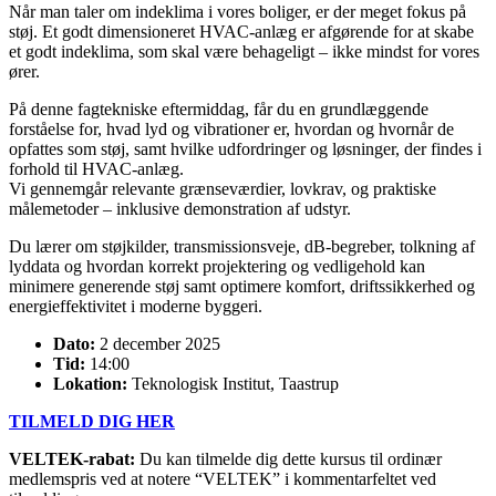
Når man taler om indeklima i vores boliger, er der meget fokus på
støj. Et godt dimensioneret HVAC-anlæg er afgørende for at skabe
et godt indeklima, som skal være behageligt – ikke mindst for vores
ører.
På denne fagtekniske eftermiddag, får du en grundlæggende
forståelse for, hvad lyd og vibrationer er, hvordan og hvornår de
opfattes som støj, samt hvilke udfordringer og løsninger, der findes i
forhold til HVAC-anlæg.
Vi gennemgår relevante grænseværdier, lovkrav, og praktiske
målemetoder – inklusive demonstration af udstyr.
Du lærer om støjkilder, transmissionsveje, dB-begreber, tolkning af
lyddata og hvordan korrekt projektering og vedligehold kan
minimere generende støj samt optimere komfort, driftssikkerhed og
energieffektivitet i moderne byggeri.
Dato:
2 december 2025
Tid:
14:00
Lokation:
Teknologisk Institut, Taastrup
TILMELD DIG HER
VELTEK-rabat:
Du kan tilmelde dig dette kursus til ordinær
medlemspris ved at notere “VELTEK” i kommentarfeltet ved