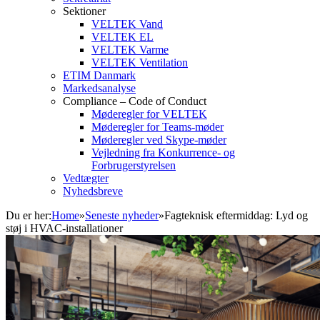
Sektioner
VELTEK Vand
VELTEK EL
VELTEK Varme
VELTEK Ventilation
ETIM Danmark
Markedsanalyse
Compliance – Code of Conduct
Møderegler for VELTEK
Møderegler for Teams-møder
Møderegler ved Skype-møder
Vejledning fra Konkurrence- og
Forbrugerstyrelsen
Vedtægter
Nyhedsbreve
Du er her:
Home
»
Seneste nyheder
»
Fagteknisk eftermiddag: Lyd og
støj i HVAC-installationer