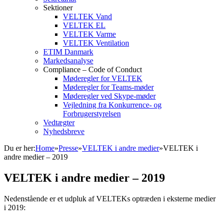
Sektioner
VELTEK Vand
VELTEK EL
VELTEK Varme
VELTEK Ventilation
ETIM Danmark
Markedsanalyse
Compliance – Code of Conduct
Møderegler for VELTEK
Møderegler for Teams-møder
Møderegler ved Skype-møder
Vejledning fra Konkurrence- og
Forbrugerstyrelsen
Vedtægter
Nyhedsbreve
Du er her:
Home
»
Presse
»
VELTEK i andre medier
»
VELTEK i
andre medier – 2019
VELTEK i andre medier – 2019
Nedenstående er et udpluk af VELTEKs optræden i eksterne medier
i 2019: