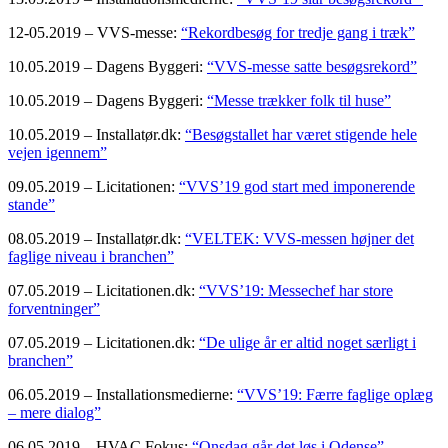
12-05.2019 – VVS-messe:
“Rekordbesøg for tredje gang i træk”
10.05.2019 – Dagens Byggeri:
“VVS-messe satte besøgsrekord”
10.05.2019 – Dagens Byggeri:
“Messe trækker folk til huse”
10.05.2019 – Installatør.dk:
“Besøgstallet har været stigende hele
vejen igennem”
09.05.2019 – Licitationen:
“VVS’19 god start med imponerende
stande”
08.05.2019 – Installatør.dk:
“VELTEK: VVS-messen højner det
faglige niveau i branchen”
07.05.2019 – Licitationen.dk:
“VVS’19: Messechef har store
forventninger”
07.05.2019 – Licitationen.dk:
“De ulige år er altid noget særligt i
branchen”
06.05.2019 – Installationsmedierne:
“VVS’19: Færre faglige oplæg
– mere dialog”
06.05.2019 – HVAC Fokus:
“Onsdag går det løs i Odense”