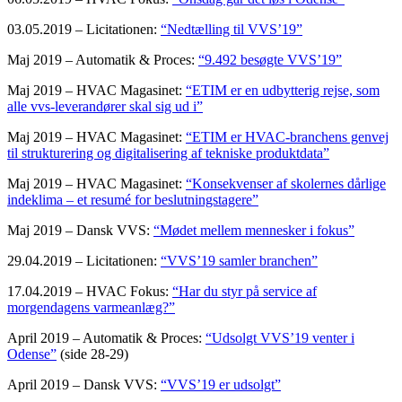
03.05.2019 – Licitationen:
“Nedtælling til VVS’19”
Maj 2019 – Automatik & Proces:
“9.492 besøgte VVS’19”
Maj 2019 – HVAC Magasinet:
“ETIM er en udbytterig rejse, som
alle vvs-leverandører skal sig ud i”
Maj 2019 – HVAC Magasinet:
“ETIM er HVAC-branchens genvej
til strukturering og digitalisering af tekniske produktdata”
Maj 2019 – HVAC Magasinet:
“Konsekvenser af skolernes dårlige
indeklima – et resumé for beslutningstagere”
Maj 2019 – Dansk VVS:
“Mødet mellem mennesker i fokus”
29.04.2019 – Licitationen:
“VVS’19 samler branchen”
17.04.2019 – HVAC Fokus:
“Har du styr på service af
morgendagens varmeanlæg?”
April 2019 – Automatik & Proces:
“Udsolgt VVS’19 venter i
Odense”
(side 28-29)
April 2019 – Dansk VVS:
“VVS’19 er udsolgt”