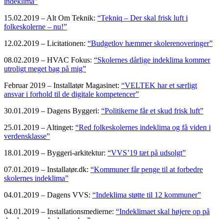
indeklima”
15.02.2019 – Alt Om Teknik:
“Tekniq – Der skal frisk luft i
folkeskolerne – nu!”
12.02.2019 – Licitationen:
“Budgetlov hæmmer skolerenoveringer”
08.02.2019 – HVAC Fokus:
“Skolernes dårlige indeklima kommer
utroligt meget bag på mig”
Februar 2019 – Installatør Magasinet:
“VELTEK har et særligt
ansvar i forhold til de digitale kompetencer”
30.01.2019 – Dagens Byggeri:
“Politikerne får et skud frisk luft”
25.01.2019 – Altinget:
“Red folkeskolernes indeklima og få viden i
verdensklasse”
18.01.2019 – Byggeri-arkitektur:
“VVS’19 tæt på udsolgt”
07.01.2019 – Installatør.dk:
“Kommuner får penge til at forbedre
skolernes indeklima”
04.01.2019 – Dagens VVS:
“Indeklima støtte til 12 kommuner”
04.01.2019 – Installationsmedierne:
“Indeklimaet skal højere op på