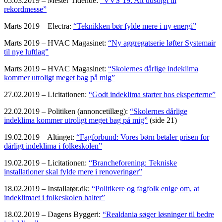
05.03.2019 – Mester Tidende:
“VVS’19: Alt udsolgt til
rekordmesse”
Marts 2019 – Electra:
“Teknikken bør fylde mere i ny energi”
Marts 2019 – HVAC Magasinet:
“Ny aggregatserie løfter Systemair
til nye luftlag”
Marts 2019 – HVAC Magasinet:
“Skolernes dårlige indeklima
kommer utroligt meget bag på mig”
27.02.2019 – Licitationen:
“Godt indeklima starter hos eksperterne”
22.02.2019 – Politiken (annoncetillæg):
“Skolernes dårlige
indeklima kommer utroligt meget bag på mig”
(side 21)
19.02.2019 – Altinget:
“Fagforbund: Vores børn betaler prisen for
dårligt indeklima i folkeskolen”
19.02.2019 – Licitationen:
“Brancheforening: Tekniske
installationer skal fylde mere i renoveringer”
18.02.2019 – Installatør.dk:
“Politikere og fagfolk enige om, at
indeklimaet i folkeskolen halter”
18.02.2019 – Dagens Byggeri:
“Realdania søger løsninger til bedre