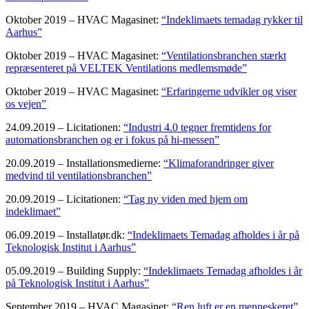
Oktober 2019 – HVAC Magasinet:
“Indeklimaets temadag rykker til
Aarhus”
Oktober 2019 – HVAC Magasinet:
“Ventilationsbranchen stærkt
repræsenteret på VELTEK Ventilations medlemsmøde”
Oktober 2019 – HVAC Magasinet:
“Erfaringerne udvikler og viser
os vejen”
24.09.2019 – Licitationen:
“Industri 4.0 tegner fremtidens for
automationsbranchen og er i fokus på hi-messen”
20.09.2019 – Installationsmedierne:
“Klimaforandringer giver
medvind til ventilationsbranchen”
20.09.2019 – Licitationen:
“Tag ny viden med hjem om
indeklimaet”
06.09.2019 – Installatør.dk:
“Indeklimaets Temadag afholdes i år på
Teknologisk Institut i Aarhus”
05.09.2019 – Building Supply:
“Indeklimaets Temadag afholdes i år
på Teknologisk Institut i Aarhus”
September 2019 – HVAC Magasinet:
“Ren luft er en menneskeret”