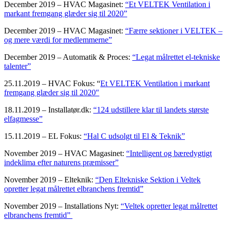
December 2019 – HVAC Magasinet:
“Et VELTEK Ventilation i
markant fremgang glæder sig til 2020”
December 2019 – HVAC Magasinet:
“Færre sektioner i VELTEK –
og mere værdi for medlemmerne”
December 2019 – Automatik & Proces:
“Legat målrettet el-tekniske
talenter”
25.11.2019 – HVAC Fokus: “
Et VELTEK Ventilation i markant
fremgang glæder sig til 2020″
18.11.2019 – Installatør.dk:
“124 udstillere klar til landets største
elfagmesse”
15.11.2019 – EL Fokus:
“Hal C udsolgt til El & Teknik”
November 2019 – HVAC Magasinet:
“Intelligent og bæredygtigt
indeklima efter naturens præmisser”
November 2019 – Elteknik:
“Den Eltekniske Sektion i Veltek
opretter legat målrettet elbranchens fremtid”
November 2019 – Installations Nyt:
“Veltek opretter legat målrettet
elbranchens fremtid”