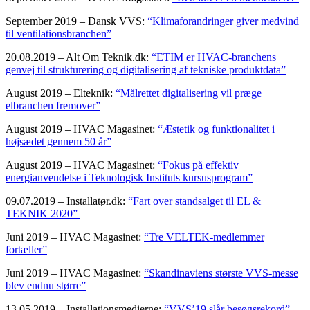
September 2019 – Dansk VVS:
“Klimaforandringer giver medvind
til ventilationsbranchen”
20.08.2019 – Alt Om Teknik.dk:
“ETIM er HVAC-branchens
genvej til strukturering og digitalisering af tekniske produktdata”
August 2019 – Elteknik:
“Målrettet digitalisering vil præge
elbranchen fremover”
August 2019 – HVAC Magasinet:
“Æstetik og funktionalitet i
højsædet gennem 50 år”
August 2019 – HVAC Magasinet:
“Fokus på effektiv
energianvendelse i Teknologisk Instituts kursusprogram”
09.07.2019 – Installatør.dk:
“Fart over standsalget til EL &
TEKNIK 2020”
Juni 2019 – HVAC Magasinet:
“Tre VELTEK-medlemmer
fortæller”
Juni 2019 – HVAC Magasinet:
“Skandinaviens største VVS-messe
blev endnu større”
13.05.2019 – Installationsmedierne:
“VVS’19 slår besøgsrekord”