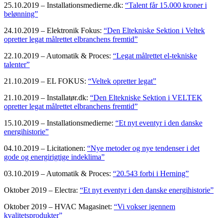
25.10.2019 – Installationsmedierne.dk:
“Talent får 15.000 kroner i
belønning”
24.10.2019 – Elektronik Fokus:
“Den Eltekniske Sektion i Veltek
opretter legat målrettet elbranchens fremtid”
22.10.2019 – Automatik & Proces:
“Legat målrettet el-tekniske
talenter”
21.10.2019 – EL FOKUS:
“Veltek opretter legat”
21.10.2019 – Installatør.dk:
“Den Eltekniske Sektion i VELTEK
opretter legat målrettet elbranchens fremtid”
15.10.2019 – Installationsmedierne:
“Et nyt eventyr i den danske
energihistorie”
04.10.2019 – Licitationen:
“Nye metoder og nye tendenser i det
gode og energirigtige indeklima”
03.10.2019 – Automatik & Proces:
“20.543 forbi i Herning”
Oktober 2019 – Electra:
“Et nyt eventyr i den danske energihistorie”
Oktober 2019 – HVAC Magasinet:
“Vi vokser igennem
kvalitetsprodukter”