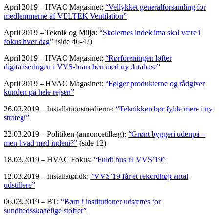
April 2019 – HVAC Magasinet:
“Vellykket generalforsamling for
medlemmerne af VELTEK Ventilation”
April 2019 – Teknik og Miljø: “
Skolernes indeklima skal være i
fokus hver dag
” (side 46-47)
April 2019 – HVAC Magasinet:
“Rørforeningen løfter
digitaliseringen i VVS-branchen med ny database”
April 2019 – HVAC Magasinet:
“Følger produkterne og rådgiver
kunden på hele rejsen”
26.03.2019 – Installationsmedierne:
“Teknikken bør fylde mere i ny
strategi”
22.03.2019 – Politiken (annoncetillæg):
“Grønt byggeri udenpå –
men hvad med indeni?”
(side 12)
18.03.2019 – HVAC Fokus:
“Fuldt hus til VVS’19”
12.03.2019 – Installatør.dk:
“VVS’19 får et rekordhøjt antal
udstillere”
06.03.2019 – BT:
“Børn i institutioner udsættes for
sundhedsskadelige stoffer”