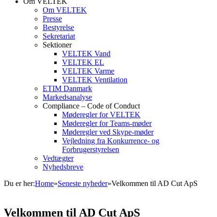
Om VELTEK
Om VELTEK
Presse
Bestyrelse
Sekretariat
Sektioner
VELTEK Vand
VELTEK EL
VELTEK Varme
VELTEK Ventilation
ETIM Danmark
Markedsanalyse
Compliance – Code of Conduct
Møderegler for VELTEK
Møderegler for Teams-møder
Møderegler ved Skype-møder
Vejledning fra Konkurrence- og
Forbrugerstyrelsen
Vedtægter
Nyhedsbreve
Du er her:
Home
»
Seneste nyheder
»
Velkommen til AD Cut ApS
Velkommen til AD Cut ApS