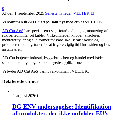
0
Af
den
1. september 2025
Seneste nyheder
,
VELTEK El
Velkommen til AD Cut ApS som nyt medlem af VELTEK
AD Cut ApS
har specialiseret sig i forarbejdning og montering af
stik på ledninger og kabler. Virksomheden klipper, afisolerer,
monterer tyller og alle former for kabelsko, samler bokse og
producerer ledningstræer for at frigøre vigtig tid i industrien og hos
installatøren.
AD Cut betjener industri, byggebranchen og handel med både
standardløsninger og skræddersyede applikationer.
Vi byder AD Cut ApS varmt velkommen i VELTEK.
Relaterede emner
5. august 2026
0
DG ENV-undersøgelse: Identifikation
af produkter, der ikke opfylder EU’s