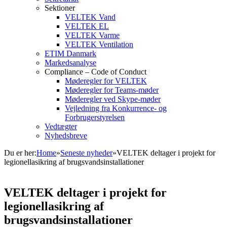
Sektioner
VELTEK Vand
VELTEK EL
VELTEK Varme
VELTEK Ventilation
ETIM Danmark
Markedsanalyse
Compliance – Code of Conduct
Møderegler for VELTEK
Møderegler for Teams-møder
Møderegler ved Skype-møder
Vejledning fra Konkurrence- og
Forbrugerstyrelsen
Vedtægter
Nyhedsbreve
Du er her:
Home
»
Seneste nyheder
»
VELTEK deltager i projekt for
legionellasikring af brugsvandsinstallationer
VELTEK deltager i projekt for
legionellasikring af
brugsvandsinstallationer