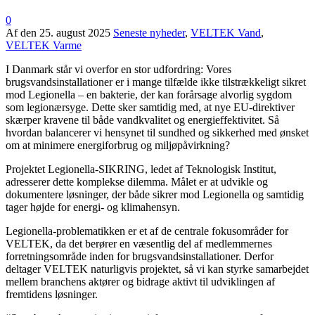
0
Af
den
25. august 2025
Seneste nyheder
,
VELTEK Vand
,
VELTEK Varme
I Danmark står vi overfor en stor udfordring: Vores
brugsvandsinstallationer er i mange tilfælde ikke tilstrækkeligt sikret
mod Legionella – en bakterie, der kan forårsage alvorlig sygdom
som legionærsyge. Dette sker samtidig med, at nye EU-direktiver
skærper kravene til både vandkvalitet og energieffektivitet. Så
hvordan balancerer vi hensynet til sundhed og sikkerhed med ønsket
om at minimere energiforbrug og miljøpåvirkning?
Projektet Legionella-SIKRING, ledet af Teknologisk Institut,
adresserer dette komplekse dilemma. Målet er at udvikle og
dokumentere løsninger, der både sikrer mod Legionella og samtidig
tager højde for energi- og klimahensyn.
Legionella-problematikken er et af de centrale fokusområder for
VELTEK, da det berører en væsentlig del af medlemmernes
forretningsområde inden for brugsvandsinstallationer. Derfor
deltager VELTEK naturligvis projektet, så vi kan styrke samarbejdet
mellem branchens aktører og bidrage aktivt til udviklingen af
fremtidens løsninger.