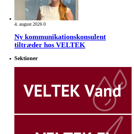
4. august 2026
0
Ny kommunikationskonsulent
tiltræder hos VELTEK
Sektioner