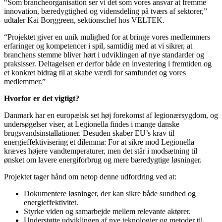
“Som brancheorganisation ser vi det som vores ansvar at fremme
innovation, bæredygtighed og vidensdeling på tværs af sektorer,”
udtaler Kai Borggreen, sektionschef hos VELTEK.
“Projektet giver en unik mulighed for at bringe vores medlemmers
erfaringer og kompetencer i spil, samtidig med at vi sikrer, at
branchens stemme bliver hørt i udviklingen af nye standarder og
praksisser. Deltagelsen er derfor både en investering i fremtiden og
et konkret bidrag til at skabe værdi for samfundet og vores
medlemmer.”
Hvorfor er det vigtigt?
Danmark har en europæisk set høj forekomst af legionærsygdom, og
undersøgelser viser, at Legionella findes i mange danske
brugsvandsinstallationer. Desuden skaber EU’s krav til
energieffektivisering et dilemma: For at sikre mod Legionella
kræves højere vandtemperaturer, men det står i modsætning til
ønsket om lavere energiforbrug og mere bæredygtige løsninger.
Projektet tager hånd om netop denne udfordring ved at:
Dokumentere løsninger, der kan sikre både sundhed og
energieffektivitet.
Styrke viden og samarbejde mellem relevante aktører.
Understøtte udviklingen af nye teknologier og metoder til