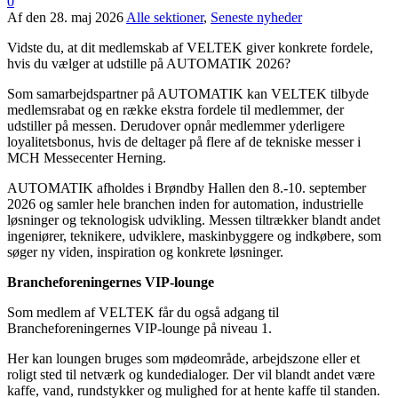
0
Af
den
28. maj 2026
Alle sektioner
,
Seneste nyheder
Vidste du, at dit medlemskab af VELTEK giver konkrete fordele,
hvis du vælger at udstille på AUTOMATIK 2026?
Som samarbejdspartner på AUTOMATIK kan VELTEK tilbyde
medlemsrabat og en række ekstra fordele til medlemmer, der
udstiller på messen. Derudover opnår medlemmer yderligere
loyalitetsbonus, hvis de deltager på flere af de tekniske messer i
MCH Messecenter Herning.
AUTOMATIK afholdes i Brøndby Hallen den 8.-10. september
2026 og samler hele branchen inden for automation, industrielle
løsninger og teknologisk udvikling. Messen tiltrækker blandt andet
ingeniører, teknikere, udviklere, maskinbyggere og indkøbere, som
søger ny viden, inspiration og konkrete løsninger.
Brancheforeningernes VIP-lounge
Som medlem af VELTEK får du også adgang til
Brancheforeningernes VIP-lounge på niveau 1.
Her kan loungen bruges som mødeområde, arbejdszone eller et
roligt sted til netværk og kundedialoger. Der vil blandt andet være
kaffe, vand, rundstykker og mulighed for at hente kaffe til standen.