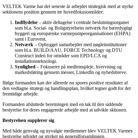
VELTEK Varme har det seneste år arbejdet strategisk med at styrke
sektionens position gennem tre hovedfokusområder:
Indflydelse
– aktiv deltagelse i centrale beslutningsorganer
som bl.a. Social- og Boligstyrelsens netværk for bæredygtigt
byggeri og europæiske varmepumpeorganisationer (EHPA)
samt i Eurovent.
Netværk
– Opbygget samarbejder med nøgleinstitutioner
som bl.a. BUILD/AAU, FORCE Technology og DTU
Construct inden for områder som EPD/LCA og
installationsteknologi.
Synlighed
– Fokuserer på medlemspleje, hvervning og
markedsføring gennem messer, LinkedIn og nyhedsbreve.
Ifølge formanden kan der allerede nu spores positive resultater af
den vedtagne strategi og handlingsplan, hvilket tegner godt for det
fremtidige arbejde.
Formanden afsluttede beretningen med en tak til den siddende
bestyrelse for deres engagerede arbejde med at udvikle sktionen.
Bestyrelsen supplerer sig
Med både genvalg og nyvalgte medlemmer blev VELTEK Varmes
bestyrelse udvidet og styrket på generalforsamlingen.