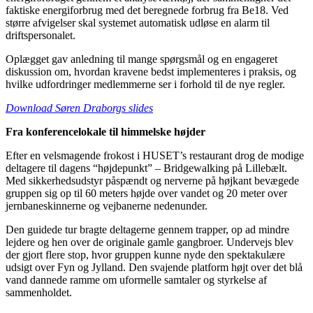
faktiske energiforbrug med det beregnede forbrug fra Be18. Ved
større afvigelser skal systemet automatisk udløse en alarm til
driftspersonalet.
Oplægget gav anledning til mange spørgsmål og en engageret
diskussion om, hvordan kravene bedst implementeres i praksis, og
hvilke udfordringer medlemmerne ser i forhold til de nye regler.
Download Søren Draborgs slides
Fra konferencelokale til himmelske højder
Efter en velsmagende frokost i HUSET’s restaurant drog de modige
deltagere til dagens “højdepunkt” – Bridgewalking på Lillebælt.
Med sikkerhedsudstyr påspændt og nerverne på højkant bevægede
gruppen sig op til 60 meters højde over vandet og 20 meter over
jernbaneskinnerne og vejbanerne nedenunder.
Den guidede tur bragte deltagerne gennem trapper, op ad mindre
lejdere og hen over de originale gamle gangbroer. Undervejs blev
der gjort flere stop, hvor gruppen kunne nyde den spektakulære
udsigt over Fyn og Jylland. Den svajende platform højt over det blå
vand dannede ramme om uformelle samtaler og styrkelse af
sammenholdet.