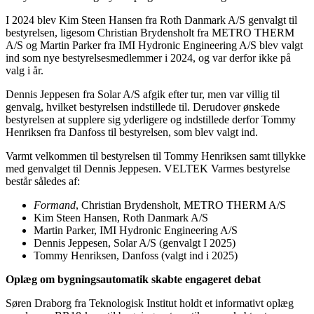
I 2024 blev Kim Steen Hansen fra Roth Danmark A/S genvalgt til
bestyrelsen, ligesom Christian Brydensholt fra METRO THERM
A/S og Martin Parker fra IMI Hydronic Engineering A/S blev valgt
ind som nye bestyrelsesmedlemmer i 2024, og var derfor ikke på
valg i år.
Dennis Jeppesen fra Solar A/S afgik efter tur, men var villig til
genvalg, hvilket bestyrelsen indstillede til. Derudover ønskede
bestyrelsen at supplere sig yderligere og indstillede derfor Tommy
Henriksen fra Danfoss til bestyrelsen, som blev valgt ind.
Varmt velkommen til bestyrelsen til Tommy Henriksen samt tillykke
med genvalget til Dennis Jeppesen. VELTEK Varmes bestyrelse
består således af:
Formand
, Christian Brydensholt, METRO THERM A/S
Kim Steen Hansen, Roth Danmark A/S
Martin Parker, IMI Hydronic Engineering A/S
Dennis Jeppesen, Solar A/S (genvalgt I 2025)
Tommy Henriksen, Danfoss (valgt ind i 2025)
Oplæg om bygningsautomatik skabte engageret debat
Søren Draborg fra Teknologisk Institut holdt et informativt oplæg