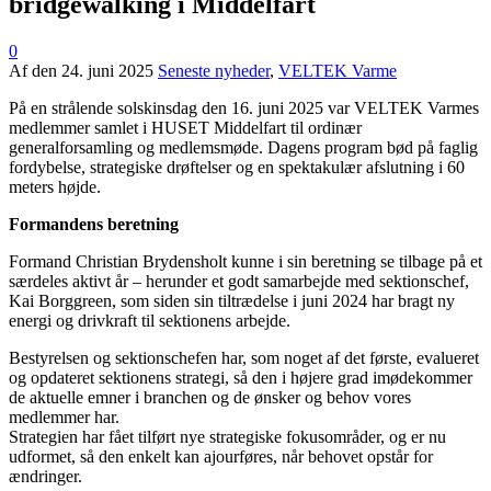
bridgewalking i Middelfart
0
Af
den
24. juni 2025
Seneste nyheder
,
VELTEK Varme
På en strålende solskinsdag den 16. juni 2025 var VELTEK Varmes
medlemmer samlet i HUSET Middelfart til ordinær
generalforsamling og medlemsmøde. Dagens program bød på faglig
fordybelse, strategiske drøftelser og en spektakulær afslutning i 60
meters højde.
Formandens beretning
Formand Christian Brydensholt kunne i sin beretning se tilbage på et
særdeles aktivt år – herunder et godt samarbejde med sektionschef,
Kai Borggreen, som siden sin tiltrædelse i juni 2024 har bragt ny
energi og drivkraft til sektionens arbejde.
Bestyrelsen og sektionschefen har, som noget af det første, evalueret
og opdateret sektionens strategi, så den i højere grad imødekommer
de aktuelle emner i branchen og de ønsker og behov vores
medlemmer har.
Strategien har fået tilført nye strategiske fokusområder, og er nu
udformet, så den enkelt kan ajourføres, når behovet opstår for
ændringer.