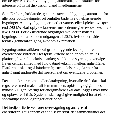
om de nye BR18-krav til bygningsautomatik, som skabte stor
interesse og livlig diskussion blandt medlemmerne.
Som Draborg forklarede, gælder kravene til bygningsautomatik for
alle ikke-boligbygninger og omfatter både nye og eksisterende
bygninger. Alle nye bygninger med et varme- eller kølebehov større
end 290 kW skal opfylde kravene, mens denne grænse sænkes til 70
kW i 2030. For eksisterende bygninger skal der installeres
bygningsautomatik inden udgangen af 2025, hvis det er både
teknisk gennemførligt og økonomisk rentabelt.
Bygningsautomatikken skal grundlæggende leve op til tre
overordnede kriterier. Det første kriterie handler om en fælles
platform, hvor alle tekniske anlæg skal kunne styres og overvåges
fra én central enhed med fuld dataudveksling mellem anlæggene.
Platformen skal også håndtere fejlmeddelelser og alarmer fra alle
anlæg samt underrette driftspersonalet om eventuelle problemer.
Det andet kriterie omhandler datalogning, hvor alle driftsdata skal
registreres med maksimalt fem minutters opløsning og gemmes i
mindst 60 uger. Særligt for energimålere skal data logges hver time
og opbevares i ti år. Systemet skal også give mulighed for at etablere
specialtilpassede logninger efter behov.
Det tredje kriterie vedrører overvågning og analyse af
energiforbruget gennem et analyseværktøj, der sammenligner det