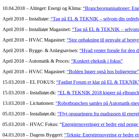
10.04.2018 – Altinget: Energi og Klima:
“Brancheorganisationer: Enøje
April 2018 – Installatør:
“Tag på EL & TEKNIK – selvom din ordrebo
April 2018 – Installatør Magasinet:
“Tag på EL & TEKNIK – selvom d
April 2018 – HVAC Magasinet:
“Stor opbakning til genvalg af best
April 2018 – Bygge- & Anlægsavisen:
“Hvad venter forude for den d
April 2018 – Automatik & Proces:
“Konkret elteknik i fokus”
April 2018 – HVAC Magasinet:
“Bolden ligger også hos boligejerne”
15.03.2018 – EL FOKUS:
“Fagligt Forum er klar på EL & TEKNIK
15.03.2018 – Installatør.dk:
“EL & TEKNIK 2018 kigger på elbranche
13.03.2018 – Licitationen:
“Robotbranchen samles på Automatik-mes
05.03.2018 – Installatør.dk:
“Flyt opsparingen fra madrassen til energ
05.03.2018 – HVAC Fokus: “
Energirenoveringer er bedre end penge
04.03.2018 – Dagens Byggeri:
“Tekniq: Energirenovering er bedre e