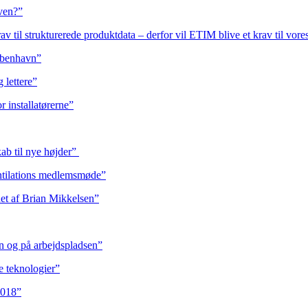
 ven?”
rav til strukturerede produktdata – derfor vil ETIM blive et krav til vor
København”
 lettere”
 installatørerne”
ab til nye højder”
tilations medlemsmøde”
et af Brian Mikkelsen”
n og på arbejdspladsen”
e teknologier”
2018”