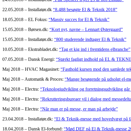
22.05.2018 – Installatør.dk
“8.488 besøgte El & Teknik 2018”
18.05.2018 – EL Fokus:
“Massiv succes for El & Teknik”
15.05.2018 – Børsen.dk:
“Kort nyt, navne – Lennart Østergaard”
15.05.2018 – Installatør.dk:
“800 studerende indtager El & Teknik”
10.05.2018 – Ekstrabladet.dk:
“Tag et kig ind i fremtidens elbranche”
07.05.2018 – Dansk Energi:
“Stærkt fagligt indhold på EL & TEKN
Maj 2018 – HVAC Magasinet:
“Fasthold kursen mod den samlede tek
Maj 2018 – Automatik & Proces:
“Mange besøgende på udsolgt el-m
Maj 2018 – Electra:
“Teknologiudvikling og forretningsudvikling går
Maj 2018 – Electra:
“Rekrutteringsbureaer vil i dialog med messedelt
Maj 2018 – Electra:
“Når man er på messe, er man på arbejde”
23.04.2018 – Installatør.dk:
“El & Teknik-messe med hovedvægt på f
18.04.2018 – Dansk El-forbund:
“Mød DEF på El & Teknik-messe 2