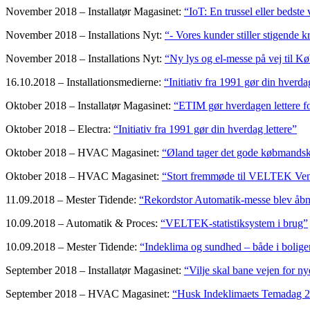
November 2018 – Installatør Magasinet:
“IoT: En trussel eller bedste
November 2018 – Installations Nyt:
“- Vores kunder stiller stigende k
November 2018 – Installations Nyt:
“Ny lys og el-messe på vej til 
16.10.2018 – Installationsmedierne:
“Initiativ fra 1991 gør din hverdag
Oktober 2018 – Installatør Magasinet:
“ETIM gør hverdagen lettere for
Oktober 2018 – Electra:
“Initiativ fra 1991 gør din hverdag lettere”
Oktober 2018 – HVAC Magasinet:
“Øland tager det gode købmandsk
Oktober 2018 – HVAC Magasinet:
“Stort fremmøde til VELTEK Ven
11.09.2018 – Mester Tidende:
“Rekordstor Automatik-messe blev åbn
10.09.2018 – Automatik & Proces:
“VELTEK-statistiksystem i brug”
10.09.2018 – Mester Tidende:
“Indeklima og sundhed – både i bolige
September 2018 – Installatør Magasinet:
“Vilje skal bane vejen for ny
September 2018 – HVAC Magasinet:
“Husk Indeklimaets Temadag 