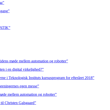
ma”
 gang”
MATIK”
idens møde mellem automation og robotter”
ten i en digital virkelighed?”
erne i Teknologisk Instituts kursusprogram for efteråret 2018”
oreningernes egen messe”
øde mellem automation og robotter”
 til Christen Galsgaard”