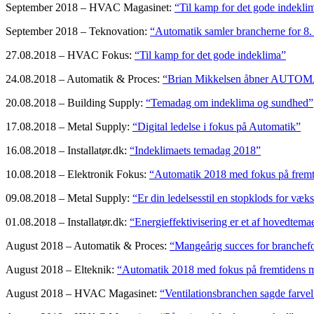
September 2018 – HVAC Magasinet:
“Til kamp for det gode indekli
September 2018 – Teknovation:
“Automatik samler brancherne for 8.
27.08.2018 – HVAC Fokus:
“Til kamp for det gode indeklima”
24.08.2018 – Automatik & Proces:
“Brian Mikkelsen åbner AUTO
20.08.2018 – Building Supply:
“Temadag om indeklima og sundhed”
17.08.2018 – Metal Supply:
“Digital ledelse i fokus på Automatik”
16.08.2018 – Installatør.dk:
“Indeklimaets temadag 2018”
10.08.2018 – Elektronik Fokus:
“Automatik 2018 med fokus på fremt
09.08.2018 – Metal Supply:
“Er din ledelsesstil en stopklods for væks
01.08.2018 – Installatør.dk:
“Energieffektivisering er et af hovedtema
August 2018 – Automatik & Proces:
“Mangeårig succes for branchef
August 2018 – Elteknik:
“Automatik 2018 med fokus på fremtidens m
August 2018 – HVAC Magasinet:
“Ventilationsbranchen sagde farvel