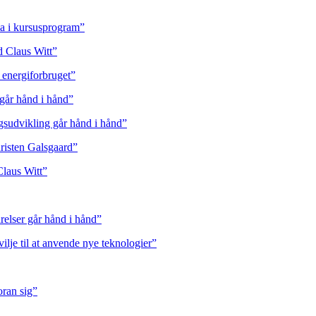
ma i kursusprogram”
d Claus Witt”
er energiforbruget”
går hånd i hånd”
gsudvikling går hånd i hånd”
hristen Galsgaard”
laus Witt”
elser går hånd i hånd”
ilje til at anvende nye teknologier”
oran sig”