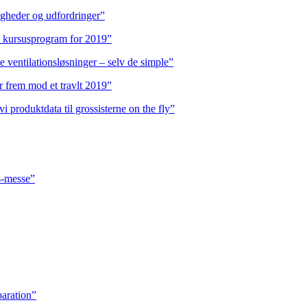
igheder og udfordringer”
t i kursusprogram for 2019”
e ventilationsløsninger – selv de simple”
er frem mod et travlt 2019”
produktdata til grossisterne on the fly”
s-messe”
paration”