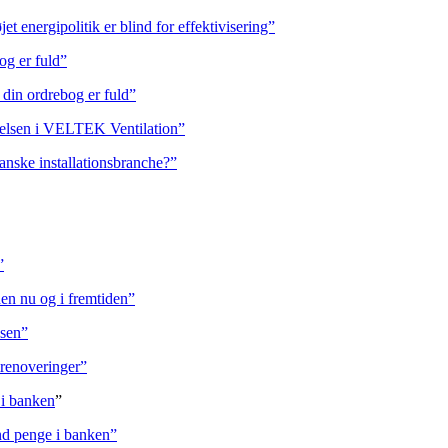
t energipolitik er blind for effektivisering”
g er fuld”
in ordrebog er fuld”
yrelsen i VELTEK Ventilation”
anske installationsbranche?”
”
n nu og i fremtiden”
sen”
irenoveringer”
 i banken
”
nd penge i banken”