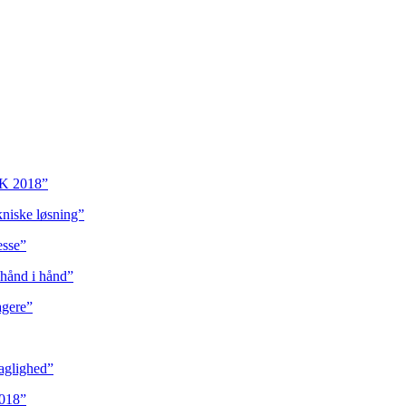
IK 2018”
niske løsning”
esse”
 hånd i hånd”
agere”
aglighed”
018”