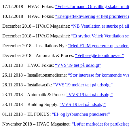
17.12.2018 – HVAC Fokus:
“Veltek-formand: Omstilling skaber mul
10.12.2018 – HVAC Fokus:
“Energieffektivisering er højt prioritere
December 2018 – HVAC Magasinet:
“NB Ventilation er stærke på all
December 2018 – HVAC Magasinet:
“Et styrket Veltek Ventilation s
December 2018 – Installations Nyt:
“Med ETIM genererer og sender vi 
December 2018 – Automatik & Proces:
“Velbesøgte teknikmesser”
30.11.2018 – HVAC Fokus:
“VVS’19 tæt på udsolgt”
26.11.2018 – Installationsmedierne:
“Stor interesse for kommende vv
26.11.2018 – Installatør.dk:
“VVS’19 melder tæt på udsolgt”
23.11.2018 – Automatik & Proces:
“VVS’19 tæt på udsolgt”
23.11.2018 – Building Supply:
“VVS’19 tæt på udsolgt”
01.11.2018 – EL FOKUS:
“El- og lysbranchen præciserer”
November 2018 – HVAC Magasinet:
“Løfter markedet for partikelse