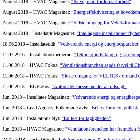
August 2018 – HVAC Magasinet:
“På vej mod fordums storhed”
August 2018 – HVAC Magasinet:
“Energieffektivisering et hovedte
August 2018 – HVAC Magasinet:
“Sidste omgang for Veltek-forman
August 2018 – Installatør Magasinet:
“Intelligente installationer flytt
18.06.2018 – Installatør.dk:
“Vedvarende energi og energibesparelser 
11.07.2916 – Installationsmedierne:
“Teknologiudvikling og forretnin
11.06.2018 – HVAC Fokus:
“Ventilationsbranchen sagde farvel til C
11.06.2018 – HVAC Fokus:
“Sidste omgang for VELTEK-formand C
11.06.2018 – EL Fokus:
“Automatik-messe melder alt udsolgt”
Juni 2018 – Installatør Magasinet:
“Vedvarende energi og energibespar
Juni 2018 – Lead Agency, Folkemøde avis:
“Behov for mere politisk v
Juni 2018 – Installations Nyt:
“En fest for fagligheden”
Juni 2018 – HVAC Magasinet:
“Ventilationsbranchen har fremtiden f
24.05.2018 – Installatør.dk
“Puk Spencer fejrer 25 år hos Lindab”