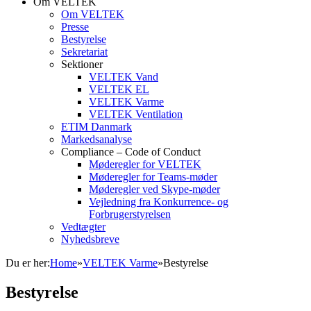
Om VELTEK
Om VELTEK
Presse
Bestyrelse
Sekretariat
Sektioner
VELTEK Vand
VELTEK EL
VELTEK Varme
VELTEK Ventilation
ETIM Danmark
Markedsanalyse
Compliance – Code of Conduct
Møderegler for VELTEK
Møderegler for Teams-møder
Møderegler ved Skype-møder
Vejledning fra Konkurrence- og
Forbrugerstyrelsen
Vedtægter
Nyhedsbreve
Du er her:
Home
»
VELTEK Varme
»
Bestyrelse
Bestyrelse