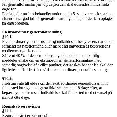
før generalforsamlingen, og dagsorden skal udsendes mindst seks
dage før.
Forslag, der ønskes behandlet under punkt 5, skal være sekretariatet
i hænde i så god tid før generalforsamlingen, at punktet kan optages
på dagsordenen.
Ekstraordinær generalforsamling
§10.1.
Ekstraordinær generalforsamling indkaldes af bestyrelsen, når enten
formand og næstformand eller mere end halvdelen af bestyrelsens
medlemmer ønsker dette.
Såfremt 40 % af de stemmeberettigede medlemmer skriftligt
meddeler ønske om en ekstraordinær generalforsamling med
samtidig angivelse af hvilke punkter, der ønskes behandlet, skal der
ligeledes indkaldes til en sådan ekstraordinær generalforsamling.
§10.2.
I sidstnævnte tilfælde skal den ekstraordinære generalforsamling
finde sted hurtigst muligt og ikke senere end 18 dage efter, at
begæringen er fremsat. Indkaldelse skal finde sted med et varsel på
mindst otte dage.
Regnskab og revision
§11.1.
Regnskabsåret er kalenderåret.