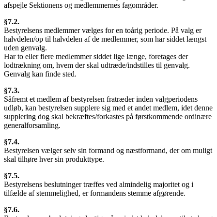
afspejle Sektionens og medlemmernes fagområder.
§7.2.
Bestyrelsens medlemmer vælges for en toårig periode. På valg er
halvdelen/op til halvdelen af de medlemmer, som har siddet længst
uden genvalg.
Har to eller flere medlemmer siddet lige længe, foretages der
lodtrækning om, hvem der skal udtræde/indstilles til genvalg.
Genvalg kan finde sted.
§7.3.
Såfremt et medlem af bestyrelsen fratræder inden valgperiodens
udløb, kan bestyrelsen supplere sig med et andet medlem, idet denne
supplering dog skal bekræftes/forkastes på førstkommende ordinære
generalforsamling.
§7.4.
Bestyrelsen vælger selv sin formand og næstformand, der om muligt
skal tilhøre hver sin produkttype.
§7.5.
Bestyrelsens beslutninger træffes ved almindelig majoritet og i
tilfælde af stemmelighed, er formandens stemme afgørende.
§7.6.