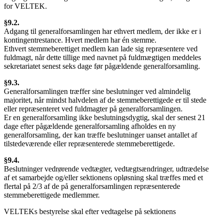
for VELTEK.
§9.2.
Adgang til generalforsamlingen har ethvert medlem, der ikke er i
kontingentrestance. Hvert medlem har én stemme.
Ethvert stemmeberettiget medlem kan lade sig repræsentere ved
fuldmagt, når dette tillige med navnet på fuldmægtigen meddeles
sekretariatet senest seks dage før pågældende generalforsamling.
§9.3.
Generalforsamlingen træffer sine beslutninger ved almindelig
majoritet, når mindst halvdelen af de stemmeberettigede er til stede
eller repræsenteret ved fuldmagter på generalforsamlingen.
Er en generalforsamling ikke beslutningsdygtig, skal der senest 21
dage efter pågældende generalforsamling afholdes en ny
generalforsamling, der kan træffe beslutninger uanset antallet af
tilstedeværende eller repræsenterede stemmeberettigede.
§9.4.
Beslutninger vedrørende vedtægter, vedtægtsændringer, udtrædelse
af et samarbejde og/eller sektionens opløsning skal træffes med et
flertal på 2/3 af de på generalforsamlingen repræsenterede
stemmeberettigede medlemmer.
VELTEKs bestyrelse skal efter vedtagelse på sektionens