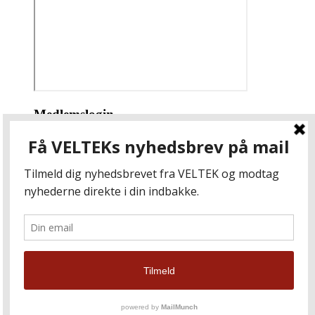
Medlemslogin
Brugernavn eller e-mail
Adgangskode
Husk mig
Copyright © 2024
VELTEK
Om VELTEK
Cookiepolitik
Presse
Kontakt os