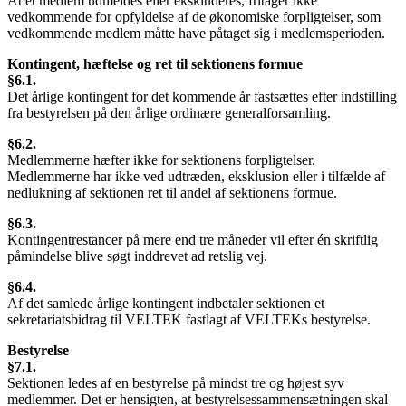
At et medlem udmeldes eller ekskluderes, fritager ikke
vedkommende for opfyldelse af de økonomiske forpligtelser, som
vedkommende medlem måtte have påtaget sig i medlemsperioden.
Kontingent, hæftelse og ret til sektionens formue
§6.1.
Det årlige kontingent for det kommende år fastsættes efter indstilling
fra bestyrelsen på den årlige ordinære generalforsamling.
§6.2.
Medlemmerne hæfter ikke for sektionens forpligtelser.
Medlemmerne har ikke ved udtræden, eksklusion eller i tilfælde af
nedlukning af sektionen ret til andel af sektionens formue.
§6.3.
Kontingentrestancer på mere end tre måneder vil efter én skriftlig
påmindelse blive søgt inddrevet ad retslig vej.
§6.4.
Af det samlede årlige kontingent indbetaler sektionen et
sekretariatsbidrag til VELTEK fastlagt af VELTEKs bestyrelse.
Bestyrelse
§7.1.
Sektionen ledes af en bestyrelse på mindst tre og højest syv
medlemmer. Det er hensigten, at bestyrelsessammensætningen skal