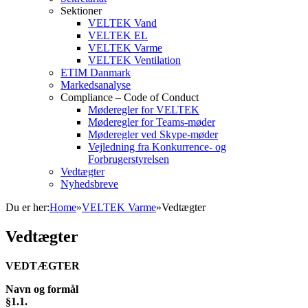
Sektioner
VELTEK Vand
VELTEK EL
VELTEK Varme
VELTEK Ventilation
ETIM Danmark
Markedsanalyse
Compliance – Code of Conduct
Møderegler for VELTEK
Møderegler for Teams-møder
Møderegler ved Skype-møder
Vejledning fra Konkurrence- og
Forbrugerstyrelsen
Vedtægter
Nyhedsbreve
Du er her:
Home
»
VELTEK Varme
»
Vedtægter
Vedtægter
VEDTÆGTER
Navn og formål
§1.1.