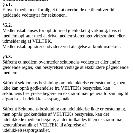
§5.1.
Ethvert medlem er forpligtet til at overholde de til enhver tid
gældende vedtægter for sektionen.
§5.2.
Medlemskab anses for ophørt med øjeblikkelig virkning, hvis et
medlem ophører med at drive medlemsberettiget virksomhed eller
udmelder sig af VELTEK.
Medlemskab ophører endvidere ved afsigelse af konkursdekret.
§5.3.
Såfremt et medlem overtræder sektionens vedtægter eller andre
gældende regler, kan bestyrelsen vedtage at ekskludere pågældende
medlem.
Såfremt sektionens beslutning om udelukkelse er enstemmig, men
ikke kan opnå godkendelse fra VELTEKs bestyrelse, kan
sektionens bestyrelse begære en ekstraordinær generalforsamling til
afgørelse af udelukkelsesspørgsmålet.
Såfremt Sektionens beslutning om udelukkelse ikke er enstemmig,
men opnår godkendelse af VELTEKs bestyrelse, kan det
udelukkede medlem begære, at der indkaldes til en ekstraordinær
generalforsamling i VELTEK til afgørelse af
udelukkelsesspørgsmålet.