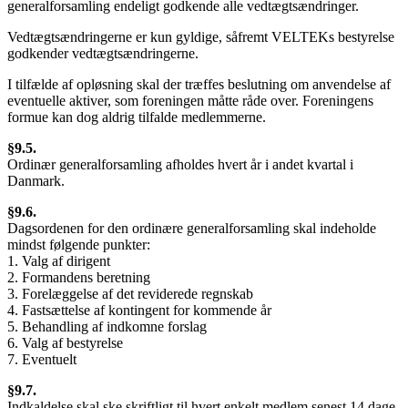
generalforsamling endeligt godkende alle vedtægtsændringer.
Vedtægtsændringerne er kun gyldige, såfremt VELTEKs bestyrelse
godkender vedtægtsændringerne.
I tilfælde af opløsning skal der træffes beslutning om anvendelse af
eventuelle aktiver, som foreningen måtte råde over. Foreningens
formue kan dog aldrig tilfalde medlemmerne.
§9.5.
Ordinær generalforsamling afholdes hvert år i andet kvartal i
Danmark.
§9.6.
Dagsordenen for den ordinære generalforsamling skal indeholde
mindst følgende punkter:
1. Valg af dirigent
2. Formandens beretning
3. Forelæggelse af det reviderede regnskab
4. Fastsættelse af kontingent for kommende år
5. Behandling af indkomne forslag
6. Valg af bestyrelse
7. Eventuelt
§9.7.
Indkaldelse skal ske skriftligt til hvert enkelt medlem senest 14 dage