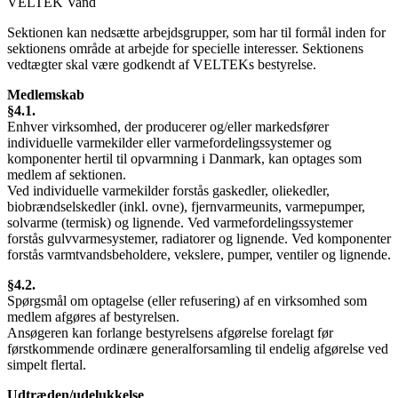
VELTEK Vand
Sektionen kan nedsætte arbejdsgrupper, som har til formål inden for
sektionens område at arbejde for specielle interesser. Sektionens
vedtægter skal være godkendt af VELTEKs bestyrelse.
Medlemskab
§4.1.
Enhver virksomhed, der producerer og/eller markedsfører
individuelle varmekilder eller varmefordelingssystemer og
komponenter hertil til opvarmning i Danmark, kan optages som
medlem af sektionen.
Ved individuelle varmekilder forstås gaskedler, oliekedler,
biobrændselskedler (inkl. ovne), fjernvarmeunits, varmepumper,
solvarme (termisk) og lignende. Ved varmefordelingssystemer
forstås gulvvarmesystemer, radiatorer og lignende. Ved komponenter
forstås varmtvandsbeholdere, vekslere, pumper, ventiler og lignende.
§4.2.
Spørgsmål om optagelse (eller refusering) af en virksomhed som
medlem afgøres af bestyrelsen.
Ansøgeren kan forlange bestyrelsens afgørelse forelagt før
førstkommende ordinære generalforsamling til endelig afgørelse ved
simpelt flertal.
Udtræden/udelukkelse