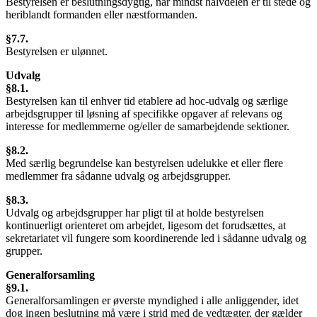
Bestyrelsen er beslutningsdygtig, når mindst halvdelen er til stede og
heriblandt formanden eller næstformanden.
§7.7.
Bestyrelsen er ulønnet.
Udvalg
§8.1.
Bestyrelsen kan til enhver tid etablere ad hoc-udvalg og særlige
arbejdsgrupper til løsning af specifikke opgaver af relevans og
interesse for medlemmerne og/eller de samarbejdende sektioner.
§8.2.
Med særlig begrundelse kan bestyrelsen udelukke et eller flere
medlemmer fra sådanne udvalg og arbejdsgrupper.
§8.3.
Udvalg og arbejdsgrupper har pligt til at holde bestyrelsen
kontinuerligt orienteret om arbejdet, ligesom det forudsættes, at
sekretariatet vil fungere som koordinerende led i sådanne udvalg og
grupper.
Generalforsamling
§9.1.
Generalforsamlingen er øverste myndighed i alle anliggender, idet
dog ingen beslutning må være i strid med de vedtægter, der gælder