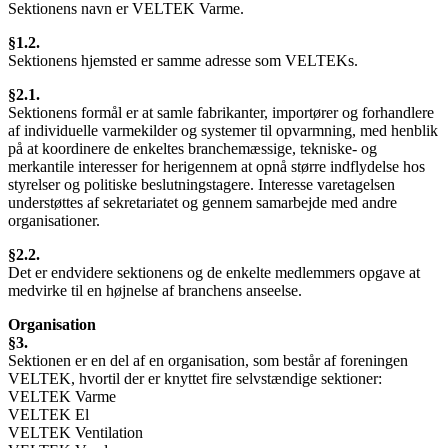
Sektionens navn er VELTEK Varme.
§1.2.
Sektionens hjemsted er samme adresse som VELTEKs.
§2.1.
Sektionens formål er at samle fabrikanter, importører og forhandlere
af individuelle varmekilder og systemer til opvarmning, med henblik
på at koordinere de enkeltes branchemæssige, tekniske- og
merkantile interesser for herigennem at opnå større indflydelse hos
styrelser og politiske beslutningstagere. Interesse varetagelsen
understøttes af sekretariatet og gennem samarbejde med andre
organisationer.
§2.2.
Det er endvidere sektionens og de enkelte medlemmers opgave at
medvirke til en højnelse af branchens anseelse.
Organisation
§3.
Sektionen er en del af en organisation, som består af foreningen
VELTEK, hvortil der er knyttet fire selvstændige sektioner:
VELTEK Varme
VELTEK El
VELTEK Ventilation