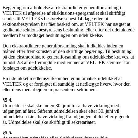
Begæring om afholdelse af ekstraordinær generalforsamling i
VELTEK til afgørelse af eksklusions-spørgsmålet skal skriftligt
sendes til VELTEKs bestyrelse senest 14 dage efter, at
sektionsbestyrelsen har fået besked om, at VELTEK har nægtet at
godkende sektionsbestyrelsens beslutning, eller efter det udelukkede
medlem har modtaget beslutningen om udelukkelse.
Den ekstraordinære generalforsamling skal indkaldes inden en
måned efter fremkomsten af den skriftlige begæring. Til beslutning
på den ekstraordinære generalforsamling om udelukkelse kræves, at
mindst 2/3 af de fremmødte medlemmer af VELTEK stemmer for
forslaget om udelukkelse.
En udelukket medlemsvirksomhed er automatisk udelukket af
VELTEK og er forpligtet til samtidig at nedlægge hverv, hvor den
eller dens medarbejdere repræsenterer sektionen.
§5.4.
Udmeldelse skal ske inden 30. juni for at have virkning med
udgangen af året. Såfremt udmeldelsen sker efter 30. juni vil
udmeldelsen først have virkning fra udgangen af det efterfølgende
år. Udmeldelse skal ske skriftligt til sekretariatet.
§5.5.