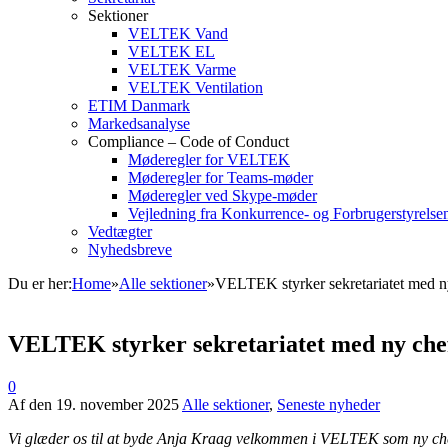
Sektioner
VELTEK Vand
VELTEK EL
VELTEK Varme
VELTEK Ventilation
ETIM Danmark
Markedsanalyse
Compliance – Code of Conduct
Møderegler for VELTEK
Møderegler for Teams-møder
Møderegler ved Skype-møder
Vejledning fra Konkurrence- og Forbrugerstyrelse
Vedtægter
Nyhedsbreve
Du er her:
Home
»
Alle sektioner
»
VELTEK styrker sekretariatet med n
VELTEK styrker sekretariatet med ny che
0
Af
den
19. november 2025
Alle sektioner
,
Seneste nyheder
Vi glæder os til at byde Anja Kraag velkommen i VELTEK som ny ch