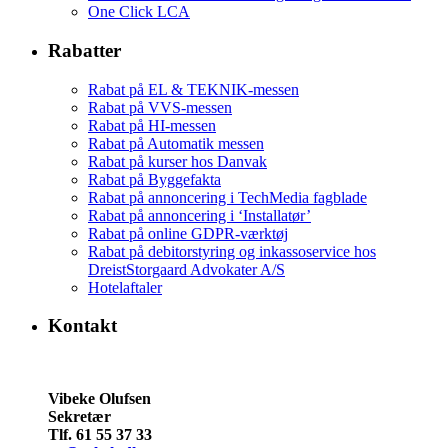
One Click LCA
Rabatter
Rabat på EL & TEKNIK-messen
Rabat på VVS-messen
Rabat på HI-messen
Rabat på Automatik messen
Rabat på kurser hos Danvak
Rabat på Byggefakta
Rabat på annoncering i TechMedia fagblade
Rabat på annoncering i ‘Installatør’
Rabat på online GDPR-værktøj
Rabat på debitorstyring og inkassoservice hos
DreistStorgaard Advokater A/S
Hotelaftaler
Kontakt
Vibeke Olufsen
Sekretær
Tlf. 61 55 37 33