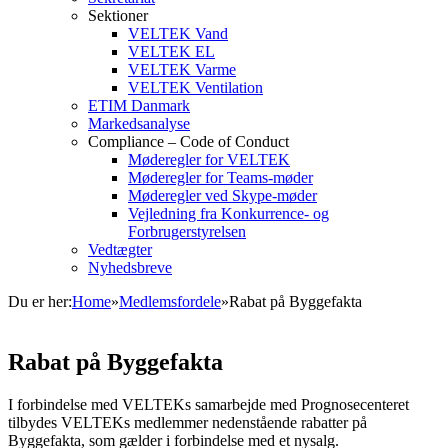
Sektioner
VELTEK Vand
VELTEK EL
VELTEK Varme
VELTEK Ventilation
ETIM Danmark
Markedsanalyse
Compliance – Code of Conduct
Møderegler for VELTEK
Møderegler for Teams-møder
Møderegler ved Skype-møder
Vejledning fra Konkurrence- og
Forbrugerstyrelsen
Vedtægter
Nyhedsbreve
Du er her:
Home
»
Medlemsfordele
»
Rabat på Byggefakta
Rabat på Byggefakta
I forbindelse med VELTEKs samarbejde med Prognosecenteret
tilbydes VELTEKs medlemmer nedenstående rabatter på
Byggefakta, som gælder i forbindelse med et nysalg.