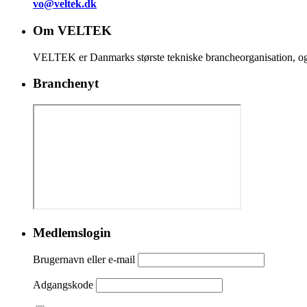
vo@veltek.dk
Om VELTEK
VELTEK er Danmarks største tekniske brancheorganisation, og
Branchenyt
Medlemslogin
Brugernavn eller e-mail
Adgangskode