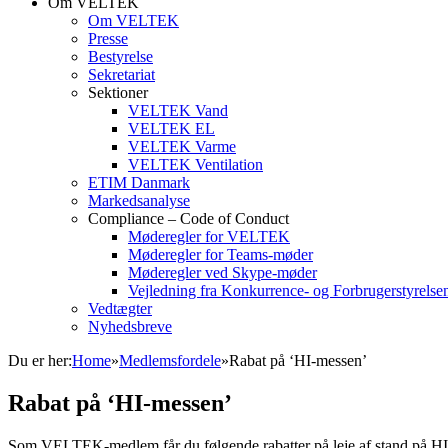
Om VELTEK
Om VELTEK
Presse
Bestyrelse
Sekretariat
Sektioner
VELTEK Vand
VELTEK EL
VELTEK Varme
VELTEK Ventilation
ETIM Danmark
Markedsanalyse
Compliance – Code of Conduct
Møderegler for VELTEK
Møderegler for Teams-møder
Møderegler ved Skype-møder
Vejledning fra Konkurrence- og Forbrugerstyrelse
Vedtægter
Nyhedsbreve
Du er her:
Home
»
Medlemsfordele
»
Rabat på ‘HI-messen’
Rabat på ‘HI-messen’
Som VELTEK-medlem får du følgende rabatter på leje af stand på H