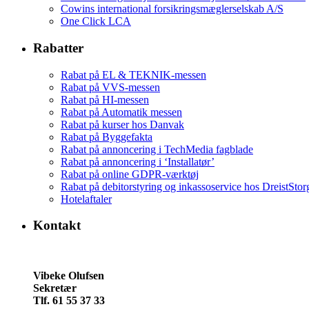
Cowins international forsikringsmæglerselskab A/S
One Click LCA
Rabatter
Rabat på EL & TEKNIK-messen
Rabat på VVS-messen
Rabat på HI-messen
Rabat på Automatik messen
Rabat på kurser hos Danvak
Rabat på Byggefakta
Rabat på annoncering i TechMedia fagblade
Rabat på annoncering i ‘Installatør’
Rabat på online GDPR-værktøj
Rabat på debitorstyring og inkassoservice hos DreistSto
Hotelaftaler
Kontakt
Vibeke Olufsen
Sekretær
Tlf. 61 55 37 33