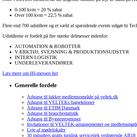
0-100 kvm = 20 % rabat
Over 100 kvm = 22,5 % rabat
Flere end 700 udstillere og et væld af spændende events udgør hi Te
Udstillerne er fordelt på fire stærke delmesser indenfor:
AUTOMATION & ROBOTTER
VÆRKTØJ, SVEJSNING & PRODUKTIONSUDSTYR
INTERN LOGISTIK
UNDERLEVERANDØRER
Læs mere om HI-messen her
Generelle fordele
Adgang til lukket medlemsområde på veltek.dk
Adgang til VELTEKs fagsektioner
Adgang til ETIM Danmark
Adgang til branchestatistik
Adgang til Byggeprognoser
Invitationer til VELTEK-arrangementer og medlemsmød
Leje af mødelokaler
30 minutters gratis juridisk servicetjek vedrørende AB18