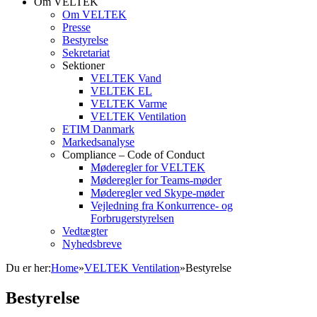
Om VELTEK
Om VELTEK
Presse
Bestyrelse
Sekretariat
Sektioner
VELTEK Vand
VELTEK EL
VELTEK Varme
VELTEK Ventilation
ETIM Danmark
Markedsanalyse
Compliance – Code of Conduct
Møderegler for VELTEK
Møderegler for Teams-møder
Møderegler ved Skype-møder
Vejledning fra Konkurrence- og
Forbrugerstyrelsen
Vedtægter
Nyhedsbreve
Du er her:
Home
»
VELTEK Ventilation
»
Bestyrelse
Bestyrelse