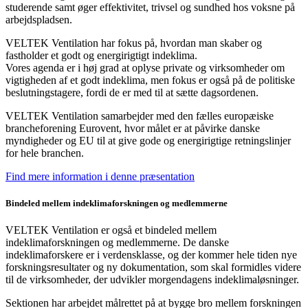
studerende samt øger effektivitet, trivsel og sundhed hos voksne på
arbejdspladsen.
VELTEK Ventilation har fokus på, hvordan man skaber og
fastholder et godt og energirigtigt indeklima.
Vores agenda er i høj grad at oplyse private og virksomheder om
vigtigheden af et godt indeklima, men fokus er også på de politiske
beslutningstagere, fordi de er med til at sætte dagsordenen.
VELTEK Ventilation samarbejder med den fælles europæiske
brancheforening Eurovent, hvor målet er at påvirke danske
myndigheder og EU til at give gode og energirigtige retningslinjer
for hele branchen.
Find mere information i denne præsentation
Bindeled mellem indeklimaforskningen og medlemmerne
VELTEK Ventilation er også et bindeled mellem
indeklimaforskningen og medlemmerne. De danske
indeklimaforskere er i verdensklasse, og der kommer hele tiden nye
forskningsresultater og ny dokumentation, som skal formidles videre
til de virksomheder, der udvikler morgendagens indeklimaløsninger.
Sektionen har arbejdet målrettet på at bygge bro mellem forskningen