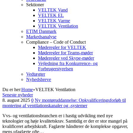
Sektioner
VELTEK Vand
VELTEK EL
VELTEK Varme
VELTEK Ventilation
ETIM Danmark
Markedsanalyse
Compliance – Code of Conduct
Møderegler for VELTEK
Møderegler for Teams-møder
Møderegler ved Skype-møder
Vejledning fra Konkurrence- og
Forbrugerstyrelsen
Vedtægter
Nyhedsbreve
Du er her:
Home
»
VELTEK Ventilation
Seneste nyheder
8. august 2025
0
Ny montøruddannelse: Opkvalificeringsforløb til
montering af ventilationskanaler og -systemer
Vvs- og ventilationsbranchen er i hastig udvikling med nye
teknologier og høje kvalitetskrav. Samtidig er der er stor mangel på
kvalificeret arbejdskraft. Faglærte håndterer de komplekse opgaver,
mens ufaglærte ofte…