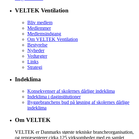
VELTEK Ventilation
Bliv medlem
Medlemmer
Medlemsindgang
Om VELTEK Ventilation
Bestyrelse
Nyheder
Vedtægter
Links
Strategi
Indeklima
Konsekvenser af skolernes dårlige indeklima
Indeklima i daginstitutioner
Byggebranchens bud på løsning af skolernes dårlige
indeklima
Om VELTEK
VELTEK er Danmarks største tekniske brancheorganisation,
og repræsenterer cirka 125 virksomheder med en samlet