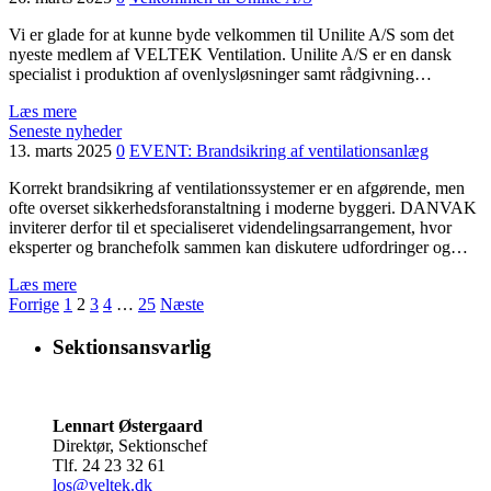
Vi er glade for at kunne byde velkommen til Unilite A/S som det
nyeste medlem af VELTEK Ventilation. Unilite A/S er en dansk
specialist i produktion af ovenlysløsninger samt rådgivning…
Læs mere
Seneste nyheder
13. marts 2025
0
EVENT: Brandsikring af ventilationsanlæg
Korrekt brandsikring af ventilationssystemer er en afgørende, men
ofte overset sikkerhedsforanstaltning i moderne byggeri. DANVAK
inviterer derfor til et specialiseret videndelingsarrangement, hvor
eksperter og branchefolk sammen kan diskutere udfordringer og…
Læs mere
Forrige
1
2
3
4
…
25
Næste
Sektionsansvarlig
Lennart Østergaard
Direktør, Sektionschef
Tlf. 24 23 32 61
los@veltek.dk