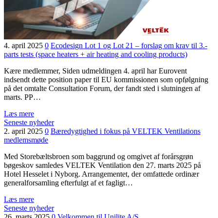
4. april 2025
0
Ecodesign Lot 1 og Lot 21 – forslag om krav til 3.-
parts tests (space heaters + air heating and cooling products)
Kære medlemmer, Siden udmeldingen 4. april har Eurovent
indsendt dette position paper til EU kommissionen som opfølgning
på det omtalte Consultation Forum, der fandt sted i slutningen af
marts. PP…
Læs mere
Seneste nyheder
2. april 2025
0
Bæredygtighed i fokus på VELTEK Ventilations
medlemsmøde
Med Storebæltsbroen som baggrund og omgivet af forårsgrøn
bøgeskov samledes VELTEK Ventilation den 27. marts 2025 på
Hotel Hesselet i Nyborg. Arrangementet, der omfattede ordinær
generalforsamling efterfulgt af et fagligt…
Læs mere
Seneste nyheder
26. marts 2025
0
Velkommen til Unilite A/S